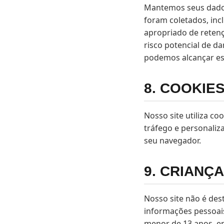
Mantemos seus dados
foram coletados, inc
apropriado de retenç
risco potencial de d
podemos alcançar ess
8. COOKIE
Nosso site utiliza co
tráfego e personaliz
seu navegador.
9. CRIANÇ
Nosso site não é des
informações pessoais
menor de 13 anos, e