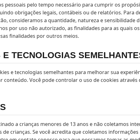
 pessoais pelo tempo necessário para cumprir os propósi
luindo obrigações legais, contábeis ou de relatórios. Para 
ão, consideramos a quantidade, natureza e sensibilidade d
anos por uso não autorizado, as finalidades para as quais 
as finalidades por outros meios.
S E TECNOLOGIAS SEMELHANTE
okies e tecnologias semelhantes para melhorar sua experiênc
ar conteúdo. Você pode controlar o uso de cookies através
AS
tinado a crianças menores de 13 anos e não coletamos int
 de crianças. Se você acredita que coletamos informações
ntre em contato conosco para que possamos tomar as med