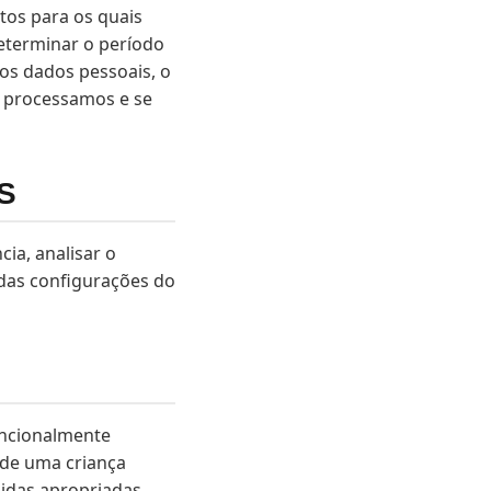
tos para os quais
determinar o período
os dados pessoais, o
os processamos e se
S
ia, analisar o
 das configurações do
encionalmente
 de uma criança
idas apropriadas