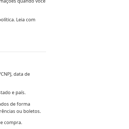
rmações quando você
olítica. Leia com
/CNPJ, data de
tado e país.
sados de forma
ências ou boletos.
 de compra.